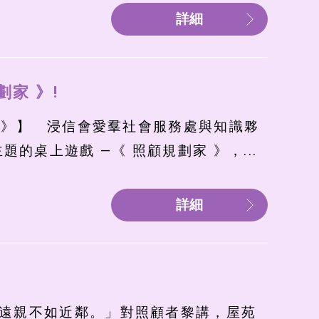
詳細
家 》!
家 》】 浸信會愛羣社會服務處與知識夥
桌上遊戲 —《 照顧規劃家 》，...
詳細
「遠親不如近鄰。」對照顧者黎講，屋苑