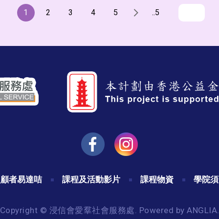
1
2
3
4
5
..5
照顧者易達咭
課程及活動影片
課程物資
學院須
Copyright © 浸信會愛羣社會服務處. Powered by
ANGLIA