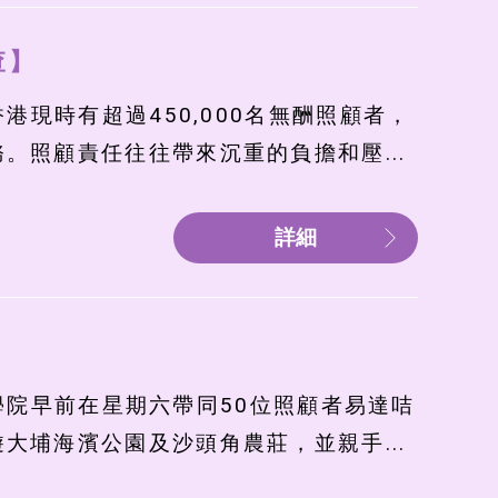
查】
現時有超過450,000名無酬照顧者，
。照顧責任往往帶來沉重的負擔和壓...
詳細
E學院早前在星期六帶同50位照顧者易達咭
大埔海濱公園及沙頭角農莊，並親手...