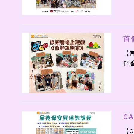
首
【
伴
C
【