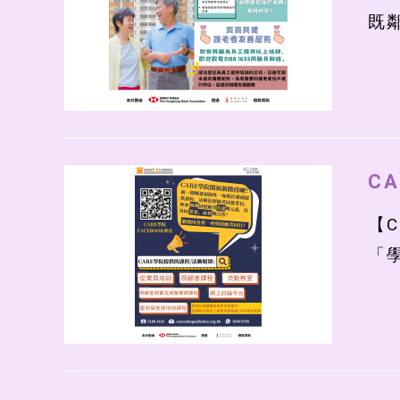
既
CA
【C
「