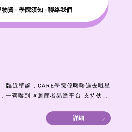
程物資
學院須知
聯絡我們
】 臨近聖誕，CARE學院係啱啱過去嘅星
一齊嚟到 #照顧者易達平台 支持伙...
詳細