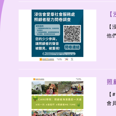
【
【
他
照
【
會